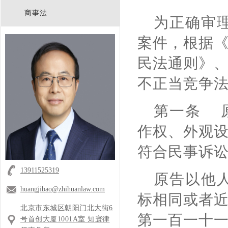
商事法
为正确审
案件，根据
民法通则》
不正当竞争法
第一条 
作权、外观
符合民事诉
13911525319
原告以他
huangjibao@zhihuanlaw.com
标相同或者
北京市东城区朝阳门北大街6
第一百一十
号首创大厦1001A室 知寰律