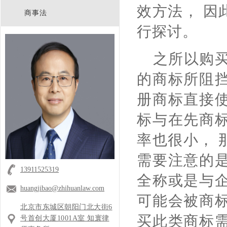
效方法， 因
商事法
行探讨。
之所以购买
的商标所阻
册商标直接
标与在先商
率也很小， 
需要注意的
13911525319
全称或是与
huangjibao@zhihuanlaw.com
可能会被商
北京市东城区朝阳门北大街6
买此类商标
号首创大厦1001A室 知寰律